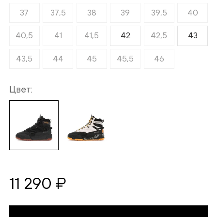
37
37,5
38
39
39,5
40
40,5
41
41,5
42
42,5
43
43,5
44
45
45,5
46
Цвет
11 290 ₽