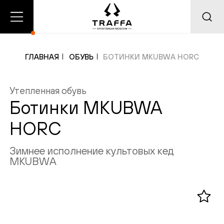
О
Главная
Каталог
нас
ГЛАВНАЯ
ОБУВЬ
БОТИНКИ MKUBWA HORC
Утепленная обувь
Добавлено в корзину
Добавлено в избранное
Ботинки MKUBWA
HORC
Зимнее исполнение культовых кед
MKUBWA