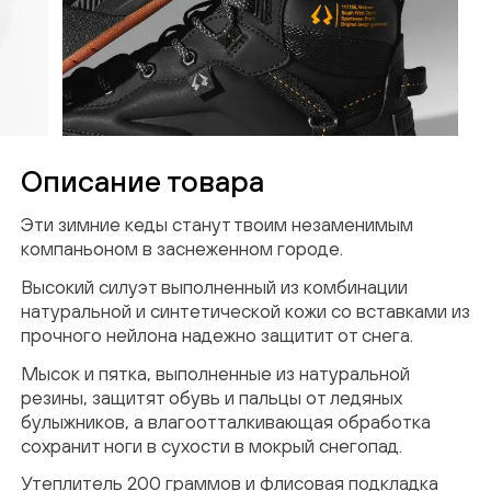
ПОДТВЕРЖДЕНИЕ
EMAIL
На указанный email был выслан код
Описание товара
подтверждения
Эти зимние кеды станут твоим незаменимым
Введи код подтверждения
*
компаньоном в заснеженном городе.
Высокий силуэт выполненный из комбинации
натуральной и синтетической кожи со вставками из
прочного нейлона надежно защитит от снега.
Мысок и пятка, выполненные из натуральной
резины, защитят обувь и пальцы от ледяных
ОТПРАВИТЬ
булыжников, а влагоотталкивающая обработка
сохранит ноги в сухости в мокрый снегопад.
Нажимая кнопку “Подписаться”, вы
Утеплитель 200 граммов и флисовая подкладка