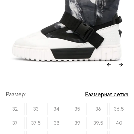
Размер
Размерная сетка
32
33
34
35
36
36,5
37
37,5
38
39
39,5
40