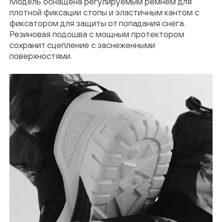
Модель оснащена регулируемым ремнем для
плотной фиксации стопы и эластичным кантом с
На указанный email был выслан код
фиксатором для защиты от попадания снега.
Резиновая подошва с мощным протектором
подтверждения
сохранит сцепление с заснеженными
поверхностями.
Введи код подтверждения
*
ОТПРАВИТЬ
Нажимая кнопку “Подписаться”, вы
соглашаетесь на обработку персональных
данных в соответствии с
Политикой
конфиденциальности