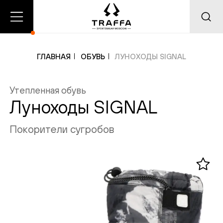
О
Главная
Каталог
нас
ГЛАВНАЯ
ОБУВЬ
ЛУНОХОДЫ SIGNAL
Утепленная обувь
Добавлено в корзину
Добавлено в избранное
Луноходы SIGNAL
Покорители сугробов