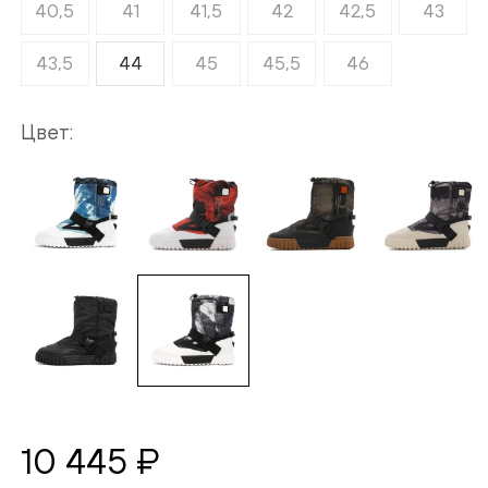
40,5
41
41,5
42
42,5
43
43,5
44
45
45,5
46
Цвет
10 445 ₽