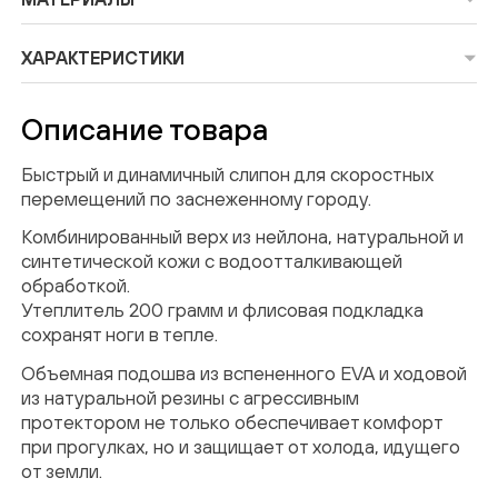
ПОДТВЕРЖДЕНИЕ
ХАРАКТЕРИСТИКИ
EMAIL
Описание товара
На указанный email был выслан код
Быстрый и динамичный
слипон
для скоростных
подтверждения
перемещений по заснеженному городу.
Комбинированный верх из нейлона, натуральной и
Введи код подтверждения
*
синтетической кожи с водоотталкивающей
обработкой.
Утеплитель 200 грамм и
флисовая
подкладка
сохранят ноги в тепле.
Объемная подошва из вспененного EVA и ходовой
из натуральной резины с агрессивным
протектором не только обеспечивает комфорт
ОТПРАВИТЬ
при прогулках, но и защищает от холода, идущего
от земли.
Нажимая кнопку “Подписаться”, вы