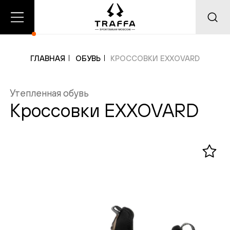
О
Главная
Каталог
нас
ГЛАВНАЯ
ОБУВЬ
КРОССОВКИ EXXOVARD
Утепленная обувь
Добавлено в корзину
Добавлено в избранное
Кроссовки EXXOVARD