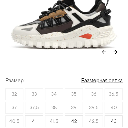
Размер
Размерная сетка
32
33
34
35
36
36,5
37
37,5
38
39
39,5
40
40,5
41
41,5
42
42,5
43