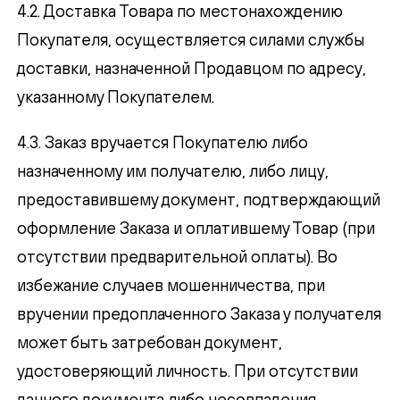
4.2. Доставка Товара по местонахождению
На указанный email был выслан код
Покупателя, осуществляется силами службы
подтверждения
доставки, назначенной Продавцом по адресу,
указанному Покупателем.
Введи код подтверждения
*
4.3. Заказ вручается Покупателю либо
назначенному им получателю, либо лицу,
предоставившему документ, подтверждающий
оформление Заказа и оплатившему Товар (при
ОТПРАВИТЬ
отсутствии предварительной оплаты). Во
избежание случаев мошенничества, при
Нажимая кнопку “Подписаться”, вы
вручении предоплаченного Заказа у получателя
соглашаетесь на обработку персональных
может быть затребован документ,
данных в соответствии с
Политикой
конфиденциальности
удостоверяющий личность. При отсутствии
данного документа либо несовпадения