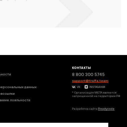
КОНТАКТЫ
8 800 300 5745
ьности
support@traffa.team
персональных данных
VK
INSTAGRAM
* Организация META является
рассылки
запрещенной на территории РФ
рамме лояльности
Разработка сайта
Readycode