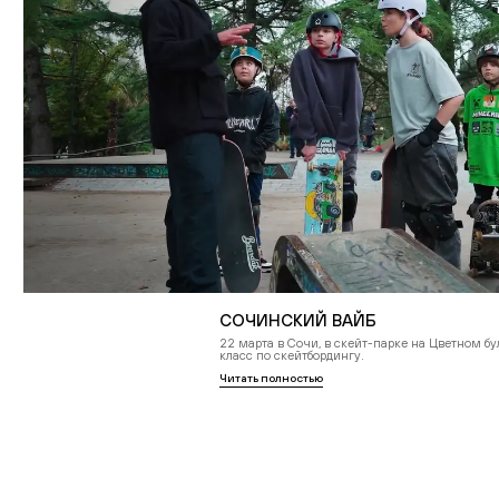
Введи код подтвержде
ОТПРАВИТЬ
СОЧИНСКИЙ ВАЙБ
22 марта в Сочи, в скейт-парке на Цветном б
класс по скейтбордингу.
Читать полностью