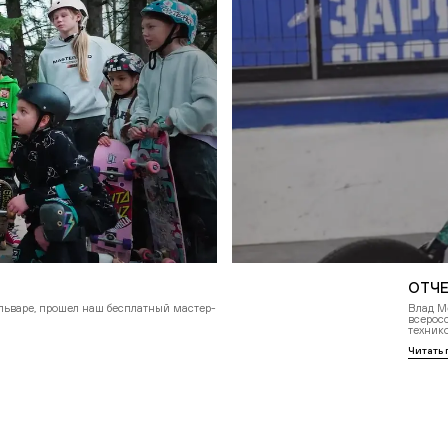
код подтверждения
ния
*
Нажимая кнопку “Подписаться”, вы соглашаетесь на обработку
персональных данных в соответствии с
Политикой
конфиденциальности
ОТЧЕ
ульваре, прошел наш бесплатный мастер-
Влад М
всерос
техник
Читать