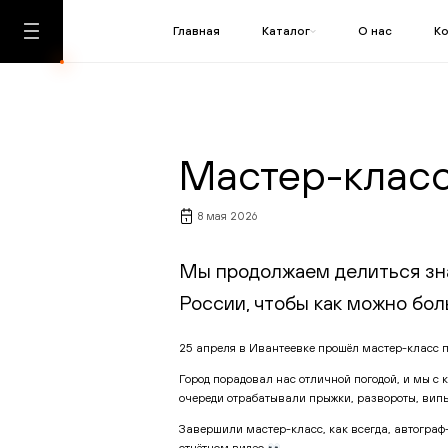
Главная
Каталог
О нас
К
Мастер-клас
8 мая 2026
Мы продолжаем делиться зна
России, чтобы как можно бол
25 апреля в Ивантеевке прошёл мастер-класс 
Город порадовал нас отличной погодой, и мы с
очереди отрабатывали прыжки, развороты, випы
Завершили мастер-класс, как всегда, автограф