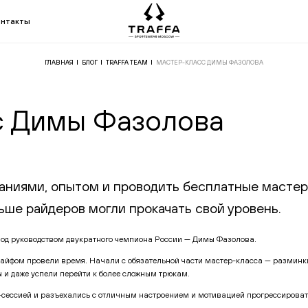
онтакты
ГЛАВНАЯ
БЛОГ
TRAFFA TEAM
МАСТЕР-КЛАСС ДИМЫ ФАЗОЛОВА
с Димы Фазолова
ниями, опытом и проводить бесплатные мастер-
ьше райдеров могли прокачать свой уровень.
под руководством двукратного чемпиона России — Димы Фазолова.
 кайфом провели время. Начали с обязательной части мастер-класса — разминк
 и даже успели перейти к более сложным трюкам.
-сессией и разъехались с отличным настроением и мотивацией прогрессировать