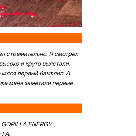
ел стремительно. Я смотрел
ысоко и круто вылетали,
учился первый бэкфлип. А
 же меня заметили первые
, GORILLA ENERGY,
FFA.