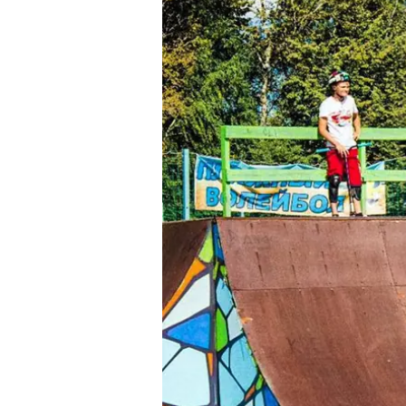
Введи код подтвержде
ОТПРАВИТЬ