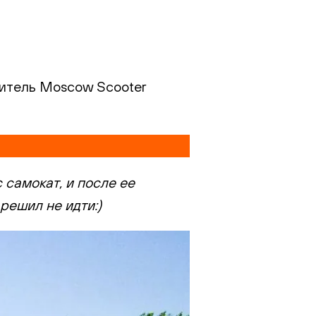
дитель Moscow Scooter
 самокат, и после ее
решил не идти:)
l был выслан