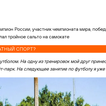
мпион России, участник чемпионата мира, побе
лал тройное сальто на самокате
АТНЫЙ СПОРТ?
тболом. На одну из тренировок мой друг принес
т-парк. На следующее занятие по футболу я уже 
ВЕРЖДЕНИЕ
На указанный emai
код подтверждения