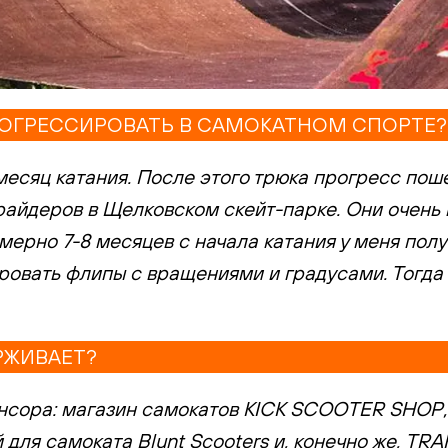
РОГРЕССИРОВАТЬ В САМОКАТНОМ СПОРТЕ?
месяц катания. После этого трюка прогресс пош
йдеров в Щелковском скейт-парке. Они очень в
мерно 7-8 месяцев с начала катания у меня пол
ировать флипы с вращениями и градусами. Тогда
РЖИВАЕТ?
понсора: магазин самокатов KICK SCOOTER SHOP
для самоката Blunt Scooters и, конечно же, TRA