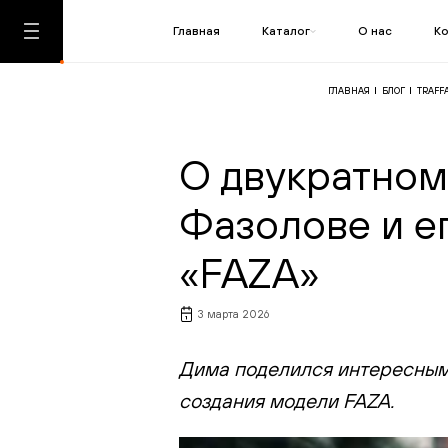
Главная
Каталог
О нас
К
ГЛАВНАЯ
БЛОГ
TRAFF
О двукратном
Фазолове и е
«FAZA»
3 марта 2026
Дима поделился интересными
создания модели FAZA.