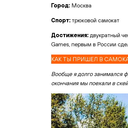
Город:
Москва
Спорт:
трюковой самокат
Достижения:
двукратный че
Games, первым в России сде
КАК ТЫ ПРИШЕЛ В САМОК
Вообще я долго занимался фу
окончания мы поехали в скей
ПОДТ
EMAIL