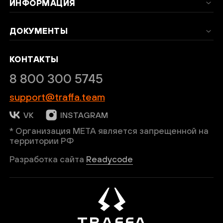
ИНФОРМАЦИЯ
Введи код подтверждения
*
ДОКУМЕНТЫ
КОНТАКТЫ
8 800 300 5745
support@traffa.team
ОТПРАВИТЬ
VK
INSTAGRAM
* Организация META является запрещенной на
Нажимая кнопку “Подписаться”, вы
территории РФ
соглашаетесь на обработку персональных
Разработка сайта
Readycode
данных в соответствии с
Политикой
конфиденциальности