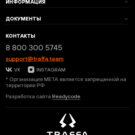
ИНФОРМАЦИЯ
Введи код подтверждения
*
ДОКУМЕНТЫ
КОНТАКТЫ
8 800 300 5745
support@traffa.team
ОТПРАВИТЬ
VK
INSTAGRAM
* Организация META является запрещенной на
Нажимая кнопку “Подписаться”, вы
территории РФ
соглашаетесь на обработку персональных
Разработка сайта
Readycode
данных в соответствии с
Политикой
конфиденциальности