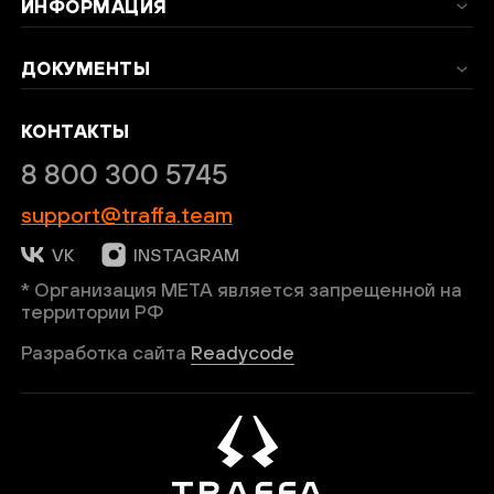
ИНФОРМАЦИЯ
Введи код подтверждения
*
ДОКУМЕНТЫ
КОНТАКТЫ
8 800 300 5745
support@traffa.team
ОТПРАВИТЬ
VK
INSTAGRAM
* Организация META является запрещенной на
Нажимая кнопку “Подписаться”, вы
территории РФ
соглашаетесь на обработку персональных
Разработка сайта
Readycode
данных в соответствии с
Политикой
конфиденциальности