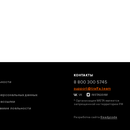
КОНТАКТЫ
8 800 300 5745
ьности
support@traffa.team
персональных данных
VK
INSTAGRAM
* Организация META является
рассылки
запрещенной на территории РФ
рамме лояльности
Разработка сайта
Readycode