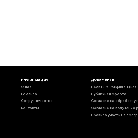
код подтверждения
ния
*
Нажимая кнопку “Подписаться”, вы соглашаетесь на обработку
персональных данных в соответствии с
Политикой
конфиденциальности
ИНФОРМАЦИЯ
ДОКУМЕНТЫ
О нас
Политика конфиденциал
Команда
Публичная оферта
Сотрудничество
Согласие на обработку 
Контакты
Согласие на получение 
Правила участия в прог