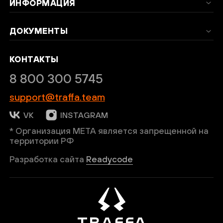
ИНФОРМАЦИЯ
Введи код подтверждения
*
ДОКУМЕНТЫ
КОНТАКТЫ
8 800 300 5745
support@traffa.team
ОТПРАВИТЬ
VK
INSTAGRAM
* Организация META является запрещенной на
Нажимая кнопку “Подписаться”, вы
территории РФ
соглашаетесь на обработку персональных
Разработка сайта
Readycode
данных в соответствии с
Политикой
конфиденциальности