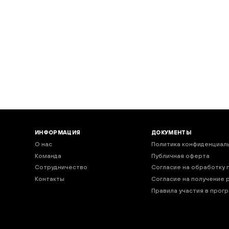
код подтверждения
ния
*
Нажимая кнопку “Подписаться”, вы соглашаетесь на обработку
персональных данных в соответствии с
Политикой
конфиденциальности
ИНФОРМАЦИЯ
ДОКУМЕНТЫ
О нас
Политика конфиденциал
Команда
Публичная оферта
Сотрудничество
Согласие на обработку 
Контакты
Согласие на получение 
Правила участия в прог