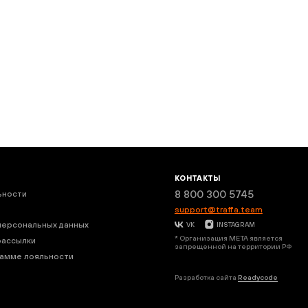
КОНТАКТЫ
8 800 300 5745
ьности
support@traffa.team
персональных данных
VK
INSTAGRAM
* Организация META является
рассылки
запрещенной на территории РФ
рамме лояльности
Разработка сайта
Readycode