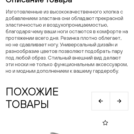
На указанный email был выслан код
Изготовленные из высококачественного хлопка с
добавлением эластана они обладают прекрасной
подтверждения
эластичностью и воздухопроницаемостью,
благодаря чему ваши ноги остаются в комфорте на
Введи код подтверждения
*
протяжении всего дня. Резинка плотно облегает,
но не сдавливает ногу. Универсальный дизайн и
разнообразие цветов позволяют подобрать пару
под любой образ. Стильный внешний вид делают
эти носки не только функциональным аксессуаром,
но и модным дополнением к вашему гардеробу.
ОТПРАВИТЬ
ПОХОЖИЕ
Нажимая кнопку “Подписаться”, вы
ТОВАРЫ
соглашаетесь на обработку персональных
данных в соответствии с
Политикой
конфиденциальности