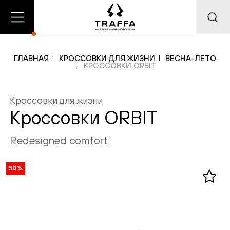
О
Главная
Каталог
нас
ГЛАВНАЯ
КРОССОВКИ ДЛЯ ЖИЗНИ
ВЕСНА-ЛЕТО
КРОССОВКИ ORBIT
Кроссовки для жизни
Добавлено в корзину
Добавлено в избранное
Кроссовки ORBIT
Redesigned comfort
50%