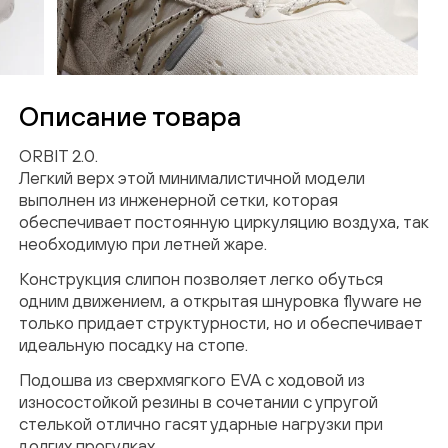
ОТПРАВИТЬ
Описание товара
Нажимая кнопку “Подписаться”, вы
соглашаетесь на обработку персональных
ORBIT 2.0.
данных в соответствии с
Политикой
Легкий верх этой минималистичной модели
конфиденциальности
выполнен из инженерной сетки, которая
обеспечивает постоянную циркуляцию воздуха, так
необходимую при летней жаре.
Конструкция слипон позволяет легко обуться
одним движением, а открытая шнуровка flyware не
только придает структурности, но и обеспечивает
идеальную посадку на стопе.
Подошва из сверхмягкого EVA с ходовой из
износостойкой резины в сочетании с упругой
стелькой отлично гасят ударные нагрузки при
долгих прогулках.