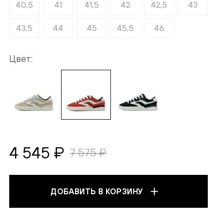
40,5
41
41,5
42
42,5
43
43,5
44
45
45,5
46
Цвет
4 545 ₽
7 575 ₽
ДОБАВИТЬ В КОРЗИНУ