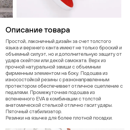
Описание товара
Простой, лаконичный дизайн за счет толстого
языка и верхнего канта имеют не только броский и
объемный силуэт, но и дополнительную защиту от
удара скейтом или декой самоката. Верх из
прочной натуральной замши с объемным
фирменным элементом на боку. Подошва из
износостойкой резины с разнонаправленным
протектором обеспечивает отличное сцепление с
ПОДТВЕРЖДЕНИЕ
педалями. Промежуточная подошва из
вспененного EVA в комбинации с толстой
EMAIL
анатомической стелькой отлично гасит удары.
Пяточный стабилизатор.
Резинки на язычке для более плотной посадки.
На указанный email был выслан код