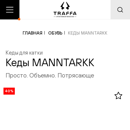
О
Главная
Каталог
нас
ГЛАВНАЯ
ОБУВЬ
КЕДЫ MANNTARKK
Кеды для катки
Добавлено в корзину
Добавлено в избранное
Кеды MANNTARKK
Просто. Объемно. Потрясающе
40%