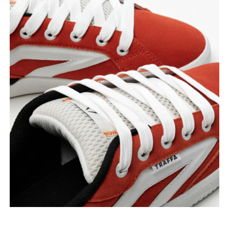
подтверждения
Введи код подтверждения
*
ОТПРАВИТЬ
Нажимая кнопку “Подписаться”, вы
соглашаетесь на обработку персональных
данных в соответствии с
Политикой
конфиденциальности